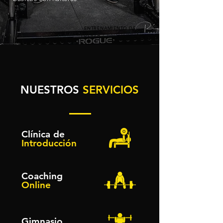
ENTRENAMIENTO DE
FUERZA /
HALTEROFILIA
NUESTROS
SERVICIOS
Clínica
de
Introducción
Coaching
Online
Gimnasio