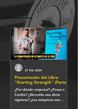
Revisa nuestro Blog !
-
27 feb 2024
Presentación del Libro
Levantar pesas ca
"Starting Strength" (Parte 1)
vida
¿Por dónde empezar? ¿Pesas o
¡Descubre la Inspirador
Cardio? ¿Necesito una dieta
de John!
rigurosa? ¿Las máquinas son
superiores a las pesas? Aquí las